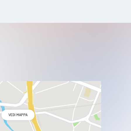
Calcolosi biliare
Neoplasie del pancreas
Ernia iatale
Reflusso gastroesofageo (esofagite)
Dispepsia
Carcinoma del colonretto
Disfagia
VEDI MAPPA
Diverticolosi