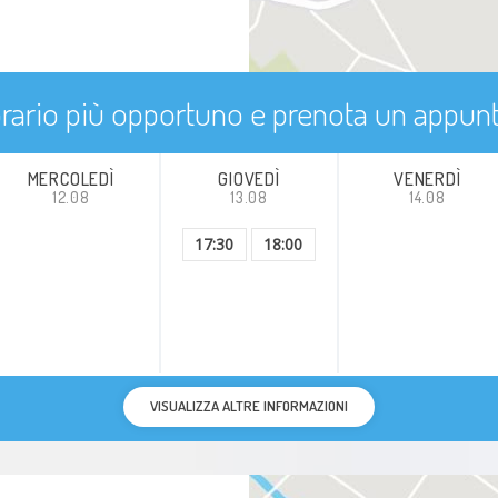
'orario più opportuno e prenota un appu
MERCOLEDÌ
GIOVEDÌ
VENERDÌ
12.08
13.08
14.08
17:30
18:00
VISUALIZZA ALTRE INFORMAZIONI