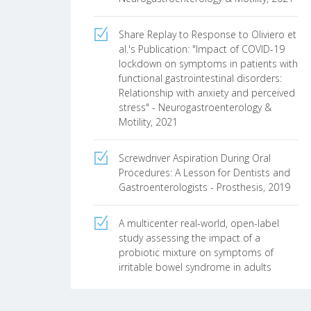
Scientifiche quali Società Italiana di
Endoscopia Digestiva (SIED),
Associazione Italiana Gastroenterologi
Share Replay to Response to Oliviero et
ed endoscopisti digestivi Ospedalieri
al.'s Publication: "Impact of COVID-19
(AIGO), Società Italiana di Ultrasonologia
lockdown on symptoms in patients with
in Medicina e Biologia (SIUMB), Società
functional gastrointestinal disorders:
Italiana di Ecografia in Medicina e
Relationship with anxiety and perceived
Chirurgia (SIEMC).
stress" - Neurogastroenterology &
Motility, 2021
Screwdriver Aspiration During Oral
Procedures: A Lesson for Dentists and
Gastroenterologists - Prosthesis, 2019
A multicenter real-world, open-label
study assessing the impact of a
probiotic mixture on symptoms of
irritable bowel syndrome in adults