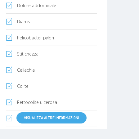
Dolore addominale
Diarrea
helicobacter pylori
Stitichezza
Celiachia
Colite
Rettocolite ulcerosa
VISUALIZZA ALTRE INFORMAZIONI
Malattia di crohn
Calcolosi della colecisti