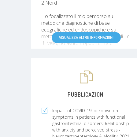
2 Nord
Ho focalizzato il mio percorso su
metodiche diagnostiche di base
ecografiche ed endoscopiche e su
metodiche endoscopiche operative di I e
VISUALIZZA ALTRE INFORMAZIONI
II livello; ho avuto l' opportunità di
potenziare le mie competenze presso l'
Ospedale Civile di Baggiovara, Modena,
dove ho svolto un periodo di formazione
in extra - rete formativa.
Mi occupo di affezioni
gastroenterologiche ed epatologiche,
PUBBLICAZIONI
Malattie Infiammatorie Croniche
Intestinali, lesioni neoplastiche
gastrointestinali, patologie bilio-
Impact of COVID-19 lockdown on
pancreatiche e fisiopatologia.
symptoms in patients with functional
gastrointestinal disorders: Relationship
with anxiety and perceived stress -
Sono membro di diverse Società
Neurogastroenterology & Motility, 2021